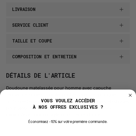
LIVRAISON
SERVICE CLIENT
TAILLE ET COUPE
COMPOSITION ET ENTRETIEN
DÉTAILS DE L'ARTICLE
Doudoune matelassée pour homme avec capuche
fermeture zippée frontale, poches latérales pratiques,
VOUS VOULEZ ACCÉDER
finition extérieure brillante effet nylon, poignets élastiques
À NOS OFFRES EXCLUSIVES ?
pour bloquer le froid, coupe courte ajustée et look
minimaliste pour un style urbain et tendance.
É
conomisez -10% sur votre première commande.
E-mail