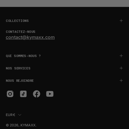
COLLECTIONS
CONTACTEZ-NOUS
contact@kymaxx.com
QUI SOMMES-NOUS ?
NOS SERVICES
NOUS REJOINDRE
PAYS
EUR€
© 2026,
KYMAXX
.