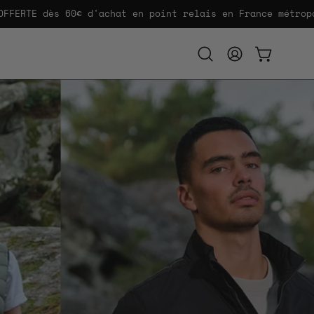
 dès 60€ d'achat en point relais en France métropolitain
Ouvrir
MON
OUVRIR LE
la
COMPTE
barre
de
recherche