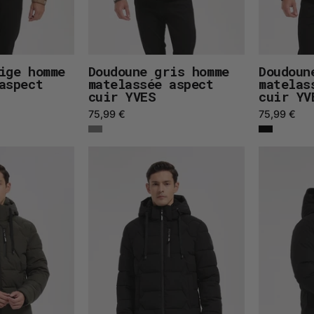
ige homme
Doudoune gris homme
Doudoun
aspect
matelassée aspect
matelas
cuir YVES
cuir YV
75,99 €
75,99 €
Doudoune
Doudoune
kaki
noire
homme
homme
à
à
capuche
capuche
LUC
LUC