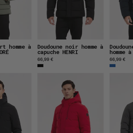
rt homme à
Doudoune noir homme à
Doudoun
ORÉ
capuche HENRI
homme à
66,99 €
66,99 €
Parka
Parka
noir
rouge
homme
homme
à
à
capuche
capuche
GILBERT
GILBERT