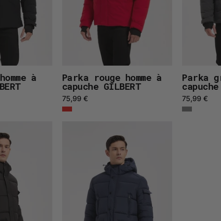
homme à
Parka rouge homme à
Parka g
LBERT
capuche GILBERT
capuche
75,99 €
75,99 €
Doudoune
Doudoune
noir
bleu
homme
foncé
à
homme
capuche
à
GÉRARD
capuche
GÉRARD