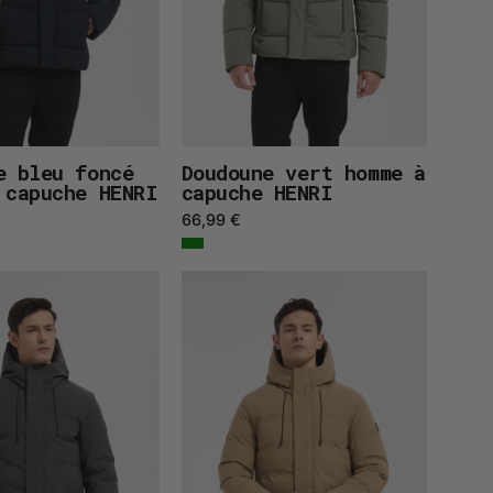
e bleu foncé
Doudoune vert homme à
 capuche HENRI
capuche HENRI
66,99 €
Parka
Parka
gris
beige
homme
homme
à
à
capuche
capuche
GILBERT
GILBERT