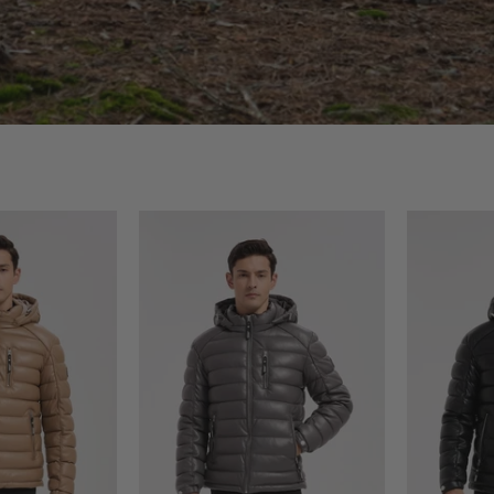
Doudoune
Doudoune
beige
gris
homme
homme
matelassée
matelassée
aspect
aspect
uir
cuir
YVES
YVES