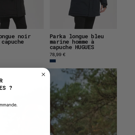
ongue noir
Parka longue bleu
 capuche
marine homme à
capuche HUGUES
78,99 €
R
ES ?
commande.