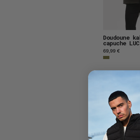
Doudoune ka
capuche LUC
69,99 €
v