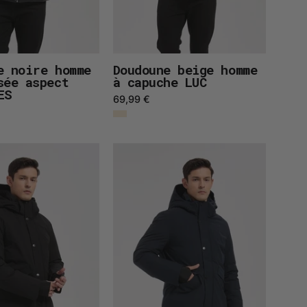
e noire homme
Doudoune beige homme
sée aspect
à capuche LUC
ES
69,99 €
Parka
Parka
longue
longue
noir
bleu
homme
marine
à
homme
capuche
à
HUGUES
capuche
HUGUES