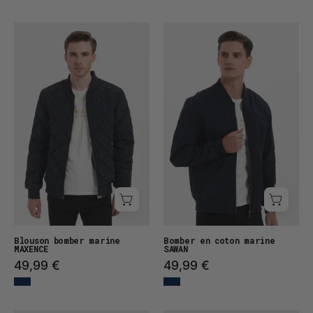
Blouson
Bomber
bomber
en
MAXENCE
coton
SAWAN
Blouson bomber marine
Bomber en coton marine
MAXENCE
SAWAN
49,99 €
49,99 €