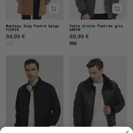
Manteau long feutré beige
Veste droite feutrée gris
FLORIN
AARON
84,99 €
69,99 €
Veste
Manteau
en
bimatière
coton
RUBEN
ARION