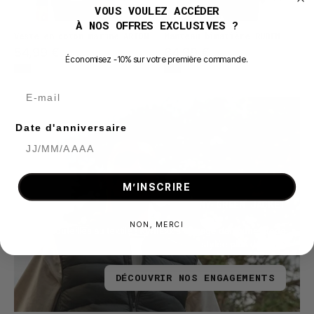
VOUS VOULEZ ACCÉDER
À NOS OFFRES EXCLUSIVES ?
Veste en coton marine ARION
Manteau bimatière RUBEN
54,99 €
64,99 €
É
conomisez -10% sur votre première commande.
E-mail
Date d'anniversaire
M’INSCRIRE
MY GREEN JACKET
NON, MERCI
Des bouteilles au textile ! Kymaxx s'engage dans une mode
stylée plus durable.
DÉCOUVRIR NOS ENGAGEMENTS