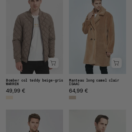
teddy
ISAAC
WARREN
Bomber col teddy beige-gris
Manteau long camel clair
WARREN
ISAAC
49,99 €
64,99 €
Veste
Veste
col
aviateur
officier
ACHILLE