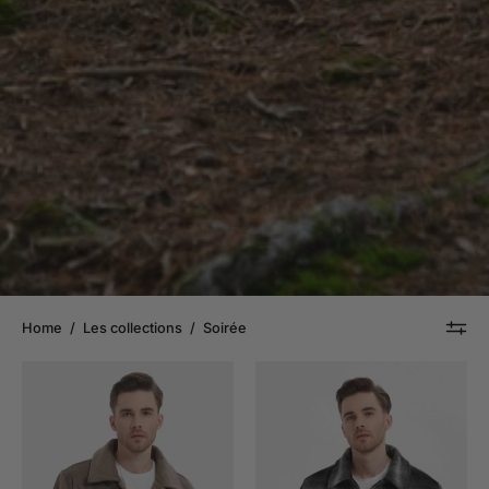
Home
/
Les collections
/
Soirée
Veste
Veste
droite
à
velours
carreaux
RODIN
AYOUB