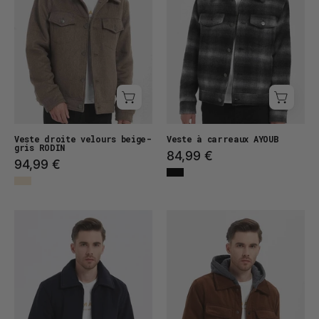
Veste droite velours beige-
Veste à carreaux AYOUB
gris RODIN
84,99 €
94,99 €
Veste
Veste
droite
velours
col
côtelé
chemise
BLAKE
LOGAN