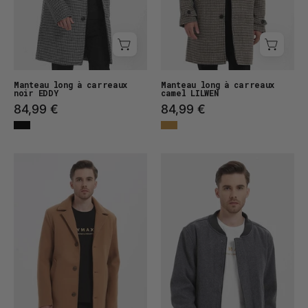
Manteau long à carreaux
Manteau long à carreaux
noir EDDY
camel LILWEN
84,99 €
84,99 €
Manteau
Veste
long
droite
feutré
feutrée
FLORIN
AARON