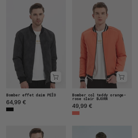
Bomber
Bomber
effet
col
daim
teddy
PEÎO
BJORN
Bomber effet daim PEÎO
Bomber col teddy orange-
rose clair BJORN
64,99 €
49,99 €
Bomber
Manteau
col
long