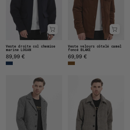
Veste droite col chemise
Veste velours côtelé camel
marine LOGAN
foncé BLAKE
89,99 €
69,99 €
Manteau
Manteau
long
long
à
à
carreaux
carreux
EZIO
LILWEN