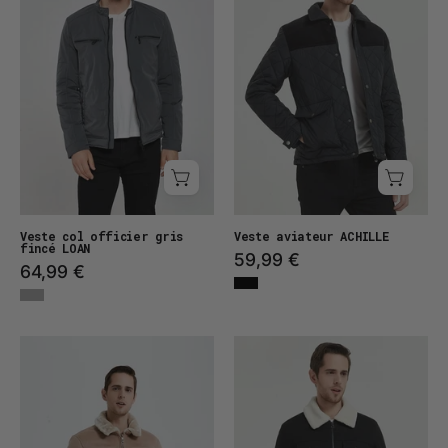
LOAN
Veste col officier gris
Veste aviateur ACHILLE
fincé LOAN
59,99 €
64,99 €
Veste
Veste
aviateur
esprit
MILO
denim
BEN