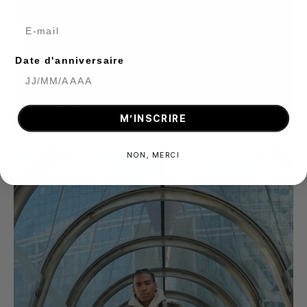
E-mail
Date d'anniversaire
Conseils
Entretien
COMMENT PRENDRE SOIN DE SON MANTEAU ?
Par kangli Dai
août 08, 2025
M’INSCRIRE
NON, MERCI