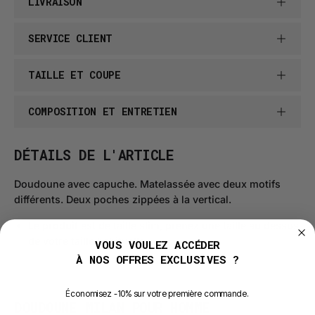
LIVRAISON
SERVICE CLIENT
TAILLE ET COUPE
COMPOSITION ET ENTRETIEN
DÉTAILS DE L'ARTICLE
Doudoune avec capuche. Matelassée avec deux motifs
différents. Deux poches zippées à la vertical.
Le produit est de taille slim, prenez une taille au dessus
de votre taille habituelle.
VOUS VOULEZ ACCÉDER
À NOS OFFRES EXCLUSIVES ?
É
conomisez -10% sur votre première commande.
DOUDOUNE MILAN POUR HOMME