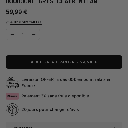
DOUDOUNE GRIS CLAIR MILAN
59,99 €
GUIDE DES TAILLES
QUANTITÉ
Quantité
Diminuer
Augmenter
la
la
quantité
quantité
AJOUTER AU PANIER
59,99 €
Livraison OFFERTE dès 60€ en point relais en
France
Paiement 3X sans frais disponible
20 jours pour changer d'avis