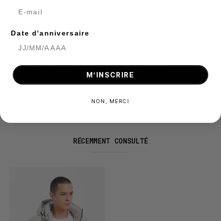
E-mail
La doudoune MILAN avec capuche est une veste élégante
et fonctionnelle qui vous protégera du froid tout en
Date d'anniversaire
ajoutant une touche de style à votre tenue. Le matelassage
de la doudoune présente deux motifs distincts, créant un
contraste visuel intéressant qui ajoute du caractère à la
veste. Cette combinaison de motifs donne à la doudoune
M’INSCRIRE
un aspect sophistiqué et tendance qui se démarque des
modèles classiques.
NON, MERCI
RÉCEMMENT CONSULTÉ
Doudoune
MILAN