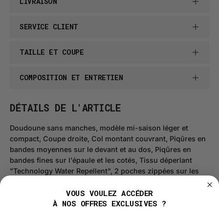
LIVRAISON
SERVICE CLIENT
TAILLE ET COUPE
COMPOSITION ET ENTRETIEN
DÉTAILS DE L'ARTICLE
Doudoune sans manches, modèle mi-saison léger et
compact, Coupe droite, Col montant couvrant, Piqûres en
bandes moyennes sur le devant et au dos,
Piqûres en
bandes fines sur l'épaule et les cotés
, Tissu déperlant
"Technology Water Repellent", 2 poches zippées sur les
côtés, Doublure assortie avec poche intérieure à fermeture
VOUS VOULEZ ACCÉDER
éclair au niveau de la poitrine gauche, fermeture éclair de
À NOS OFFRES EXCLUSIVES ?
matière plastique.