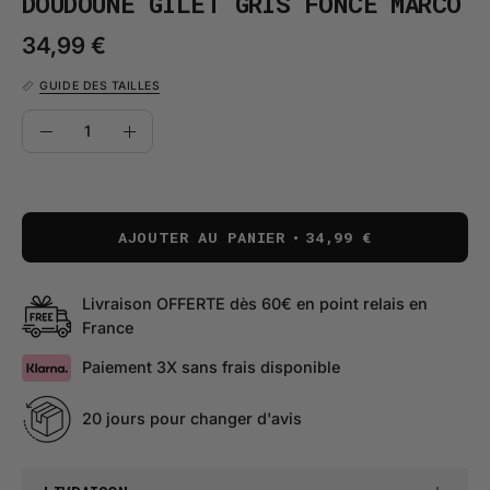
DOUDOUNE GILET GRIS FONCÉ MARCO
34,99 €
GUIDE DES TAILLES
QUANTITÉ
Quantité
Diminuer
Augmenter
la
la
quantité
quantité
AJOUTER AU PANIER
34,99 €
Livraison OFFERTE dès 60€ en point relais en
France
Paiement 3X sans frais disponible
20 jours pour changer d'avis