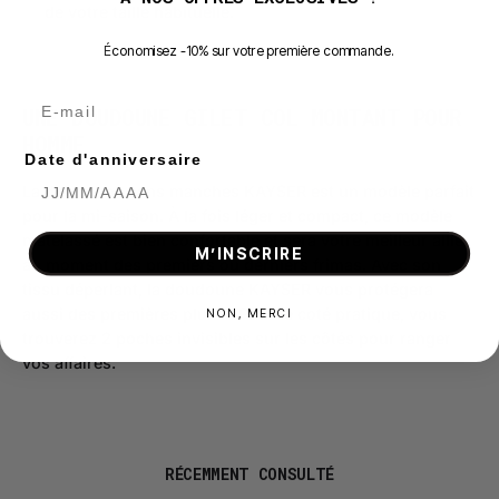
de votre taille habituelle.
É
conomisez -10% sur votre première commande.
E-mail
UNE DOUDOUNE GILET
COL MONTANT POUR
HOMME
Date d'anniversaire
La doudoune sans manches KAYSER est un modèle parfait
pour la mi-saison. À la fois léger et compact, ce modèle
matelassé est bien confortable et sera votre meilleur allié
M’INSCRIRE
au moment des premiers ou derniers frimas. Avec son
tissu déperlant, la doudoune KAYSER vous protégera
aussi des premières pluies. Pour le coté pratique, vous
NON, MERCI
trouverez 2 poches invisibles sur les côtés pour ranger
vos affaires.
RÉCEMMENT CONSULTÉ