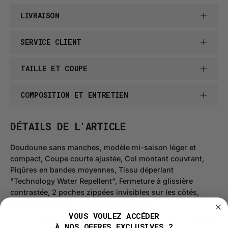
LIVRAISON
SERVICE CLIENT
TAILLE ET COUPE
COMPOSITION ET ENTRETIEN
DÉTAILS DE L'ARTICLE
Doudoune sans manches, modèle mi-saison léger et
compact, Coupe courte ajustée, Col montant couvrant,
Piqûres en bandes moyennes, Tissu déperlant
"Technology Water Repellent", Fermeture à glissière
contrastée, 2 poches zippées invisibles sur les côtés,
Doublure assortie avec poche intérieure.
VOUS VOULEZ ACCÉDER
Le produit est de taille slim, prenez une taille au dessus
À NOS OFFRES EXCLUSIVES ?