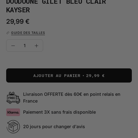
DOUDOUNE GILET BLEU CLAIR
KAYSER
29,99 €
GUIDE DES TAILLES
QUANTITÉ
Quantité
Diminuer
Augmenter
la
la
quantité
quantité
AJOUTER AU PANIER
29,99 €
Livraison OFFERTE dès 60€ en point relais en
France
Paiement 3X sans frais disponible
20 jours pour changer d'avis