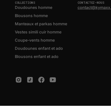
COLLECTIONS
CONTACTEZ-NOUS
Doudounes homme
contact@kymaxx
Blousons homme
Manteaux et parkas homme
Vestes simili cuir homme
Coupe-vents homme
Doudounes enfant et ado
Blousons enfant et ado