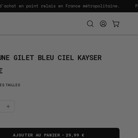
at en point relais en France métropolitaine.
Paiem
Ouvrir
MON
OUVRIR LE
la
COMPTE
barre
de
recherche
UNE GILET BLEU CIEL KAYSER
€
ES TAILLES
uer
Augmenter
la
té
quantité
AJOUTER AU PANIER
29,99 €