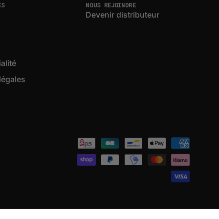
ES
NOUS REJOINDRE
Devenir distributeur
alité
légales