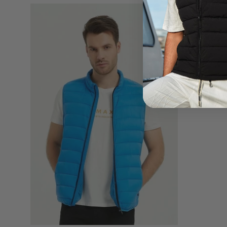
Doudoune
gilet
bleu
ciel
KAYSER