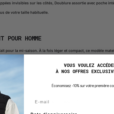
ippées invisibles sur les côtés, Doublure assortie avec poche int
us de votre taille habituelle.
NT POUR HOMME
our la mi-saison. À la fois léger et compact, ce modèle matelas
 déperlant, la doudoune KAYSER vous protégera aussi des premiè
.
VOUS VOULEZ ACCÉDE
À NOS OFFRES EXCLUSIV
É
conomisez -10% sur votre première 
E-mail
RÉCEMMENT CONSULTÉ