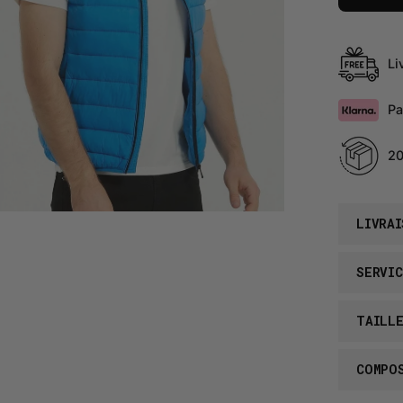
Li
Pa
20
LIVRAI
SERVIC
TAILL
COMPO