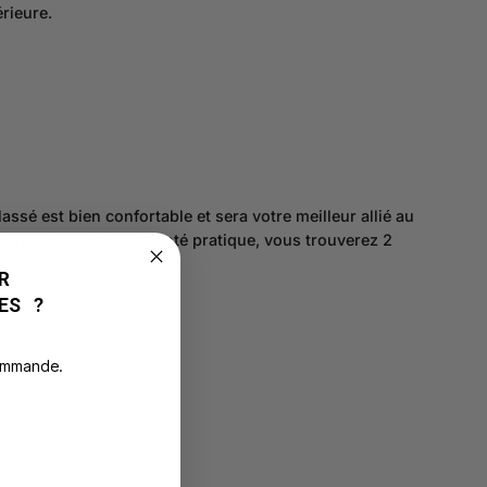
érieure.
sé est bien confortable et sera votre meilleur allié au
res pluies. Pour le coté pratique, vous trouverez 2
R
ES ?
commande.