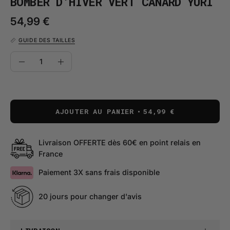
BOMBER D'HIVER VERT CANARD YURI
54,99 €
GUIDE DES TAILLES
QUANTITÉ
Quantité
Diminuer
Augmenter
la
la
quantité
quantité
AJOUTER AU PANIER
54,99 €
Livraison OFFERTE dès 60€ en point relais en
France
Paiement 3X sans frais disponible
20 jours pour changer d'avis