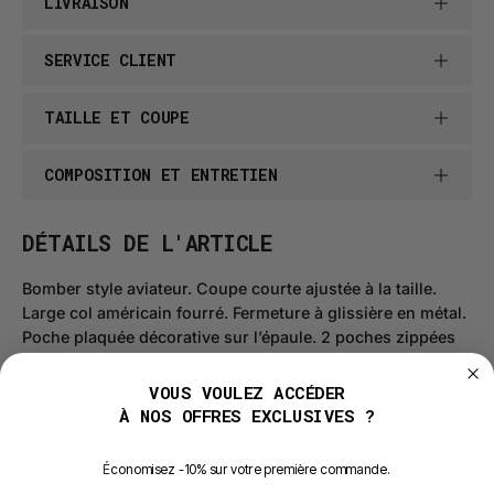
LIVRAISON
SERVICE CLIENT
TAILLE ET COUPE
COMPOSITION ET ENTRETIEN
DÉTAILS DE L'ARTICLE
Bomber style aviateur. Coupe courte ajustée à la taille.
Large col américain fourré. Fermeture à glissière en métal.
Poche plaquée décorative sur l’épaule. 2 poches zippées
sur les côtés. Doublure matelassé avec une poche
intérieur.
VOUS VOULEZ ACCÉDER
À NOS OFFRES EXCLUSIVES ?
Le produit est de taille slim, prenez une taille au dessus
de votre taille habituelle.
É
conomisez -10% sur votre première commande.