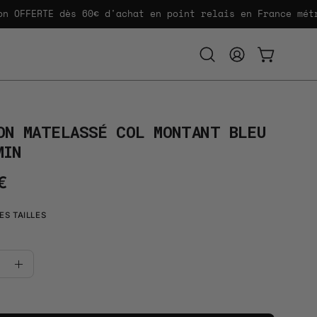
FFERTE dès 60€ d'achat en point relais en France métropo
Ouvrir
MON
OUVRIR LE
la
COMPTE
barre
de
recherche
ON MATELASSÉ COL MONTANT BLEU
MIN
€
ES TAILLES
uer
Augmenter
la
té
quantité