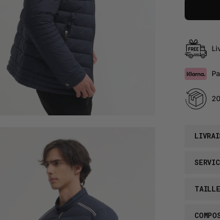
Li
Pa
20
rir
LIVRAI
sionneuse
SERVIC
images
TAILL
COMPO