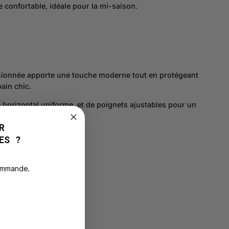
confortable, idéale pour la mi-saison.
ssionnée apporte une touche moderne tout en protégeant
ain chic.
e horizontal uniforme, et de poignets ajustables pour un
R
ES ?
commande.