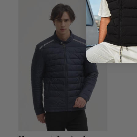
Blouson
Matelassé
Homme
Noir
avec
Col
Montant
BENJAMIN