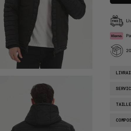
Li
Pa
20
LIVRAI
rir
SERVIC
sionneuse
images
TAILL
COMPO