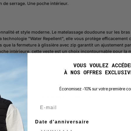
n de serrage. Une poche intérieur.
nalité et style moderne. Le matelassage doudoune sur les bras p
 technologie "Water Repellent", elle vous protège efficacement c
que la fermeture à glissière avec zip garantit un ajustement parf
che intérieure, cette veste est un choix incontournable pour la 
VOUS VOULEZ ACCÉDE
À NOS OFFRES EXCLUSIV
É
conomisez -10% sur votre première 
RÉCEMMENT CONSULTÉ
E-mail
Date d'anniversaire