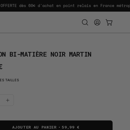
RTE dès 60€ d'achat en point relais en France métropolit
Ouvrir
MON
OUVRIR LE
la
COMPTE
barre
de
recherche
ON BI-MATIÈRE NOIR MARTIN
€
ES TAILLES
uer
Augmenter
la
té
quantité
AJOUTER AU PANIER
59,99 €