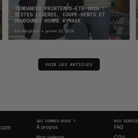
TENDANCES PRINTEMPS-ÉTÉ 2026 :
VESTES LÉGÈRES, COUPE-VENTS ET
DOUDOUNES HOMME KYMAXX
Par Kangli Dai
janvier 23, 2026
VOIR LES ARTICLES
QUI SOMMES-NOUS ?
NOS SERVIC
.com
À propos
FAQ
Nos valeurs
CGV