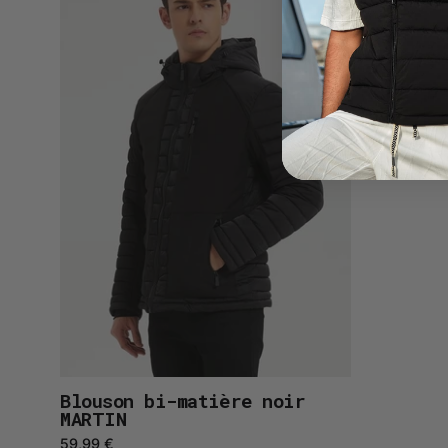
-
matière
MARTIN
Blouson bi-matière noir
MARTIN
59,99 €