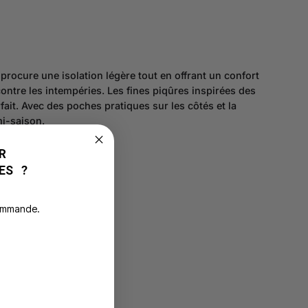
rocure une isolation légère tout en offrant un confort
ontre les intempéries. Les fines piqûres inspirées des
ait. Avec des poches pratiques sur les côtés et la
mi-saison.
R
ES ?
commande.