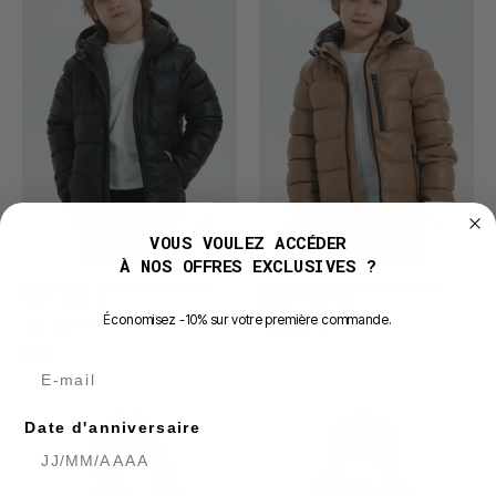
tissu
tissu
enduit
enduit
MIN
MIN
JR
JR
VOUS VOULEZ ACCÉDER
À NOS OFFRES EXCLUSIVES ?
Doudoune en tissu enduit
Doudoune en tissu enduit
noir MIN JR
beige MIN JR
É
conomisez -10% sur votre première commande.
49,99 €
49,99 €
E-mail
Doudoune
Parka
Date d'anniversaire
sans
mi-
manches
longue
bicolore
TOBIAS