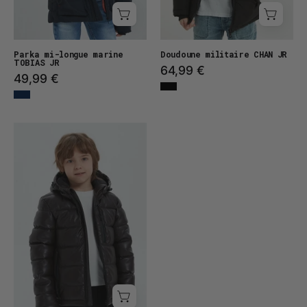
Parka mi-longue marine
Doudoune militaire CHAN JR
TOBIAS JR
64,99 €
49,99 €
Doudoune
en
tissu
enduit
MIN
JR