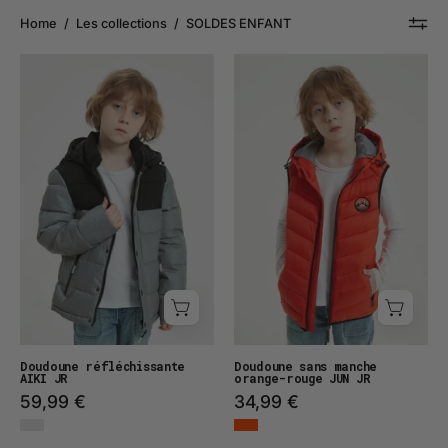
Home
/
Les collections
/
SOLDES ENFANT
Doudoune
Doudoune
réfléchissante
enfant
AIKI
sans
JR
manches
orange
JUN
JR
Doudoune réfléchissante
Doudoune sans manche
AIKI JR
orange-rouge JUN JR
59,99 €
34,99 €