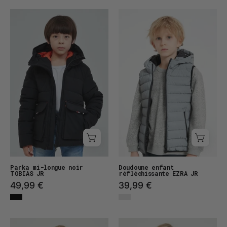
Parka
Doudoune
mi-
enfant
longue
réfléchissante
TOBIAS
EZRA
JR
JR
Parka mi-longue noir
Doudoune enfant
TOBIAS JR
réfléchissante EZRA JR
49,99 €
39,99 €
Doudoune
Parka