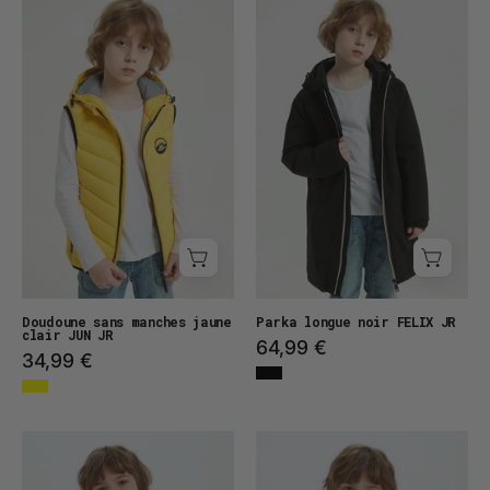
enfant
longue
sans
FELIX
manches
JR
jaune
clair
JUN
JR
Doudoune sans manches jaune
Parka longue noir FELIX JR
clair JUN JR
64,99 €
34,99 €
Doudoune
Doudoune
en
en