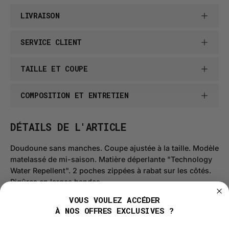
LIVRAISON
SERVICE CLIENT
TAILLE ET COUPE
COMPOSITION ET ENTRETIEN
DÉTAILS DE L'ARTICLE
Doudoune sans manches. Coupe ajustée à la taille. Modèle
matelassé de mi-saison. Matière déperlante "Technology
Water Repellent". 2 poches zippées à rabat sur les côtés.
Piqûres en larges bandes.
VOUS VOULEZ ACCÉDER
Le produit est de taille slim, prenez une taille au dessus
À NOS OFFRES EXCLUSIVES ?
de votre taille habituelle.