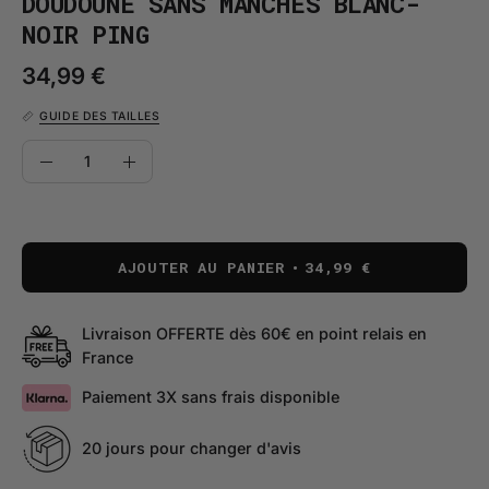
DOUDOUNE SANS MANCHES BLANC-
NOIR PING
34,99 €
GUIDE DES TAILLES
QUANTITÉ
Quantité
Diminuer
Augmenter
la
la
quantité
quantité
AJOUTER AU PANIER
34,99 €
Livraison OFFERTE dès 60€ en point relais en
France
Paiement 3X sans frais disponible
20 jours pour changer d'avis