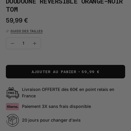
DOUDOUNE RÉVERSIBLE ORANGE-NOIR
TOM
59,99 €
GUIDE DES TAILLES
QUANTITÉ
Quantité
Diminuer
Augmenter
la
la
quantité
quantité
AJOUTER AU PANIER
59,99 €
Livraison OFFERTE dès 60€ en point relais en
France
Paiement 3X sans frais disponible
20 jours pour changer d'avis