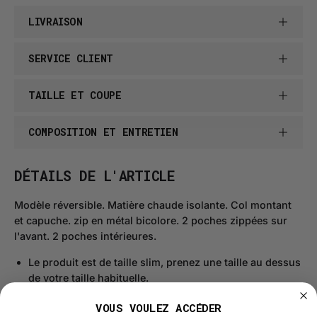
LIVRAISON
SERVICE CLIENT
TAILLE ET COUPE
COMPOSITION ET ENTRETIEN
DÉTAILS DE L'ARTICLE
Modèle réversible. Matière chaude isolante. Col montant
et capuche. zip en métal bicolore. 2 poches zippées sur
l'avant. 2 poches intérieures.
Le produit est de taille slim, prenez une taille au dessus
de votre taille habituelle.
VOUS VOULEZ ACCÉDER