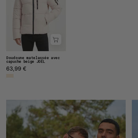
Chaud
et
Matelassé
pour
l’Hiver
BEIGE
JOËL
Doudoune matelassée avec
capuche beige JOËL
63,99 €