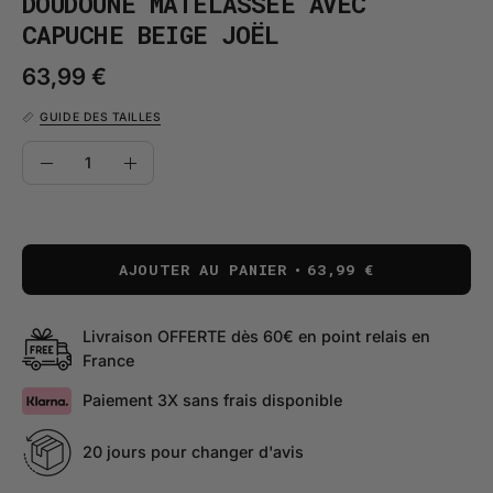
DOUDOUNE MATELASSÉE AVEC
CAPUCHE BEIGE JOËL
63,99 €
GUIDE DES TAILLES
QUANTITÉ
Quantité
Diminuer
Augmenter
la
la
quantité
quantité
AJOUTER AU PANIER
63,99 €
Livraison OFFERTE dès 60€ en point relais en
France
Paiement 3X sans frais disponible
20 jours pour changer d'avis