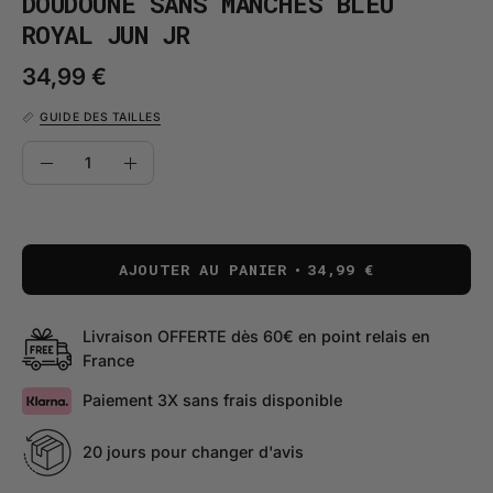
DOUDOUNE SANS MANCHES BLEU
ROYAL JUN JR
34,99 €
GUIDE DES TAILLES
QUANTITÉ
Quantité
Diminuer
Augmenter
la
la
quantité
quantité
AJOUTER AU PANIER
34,99 €
Livraison OFFERTE dès 60€ en point relais en
France
Paiement 3X sans frais disponible
20 jours pour changer d'avis