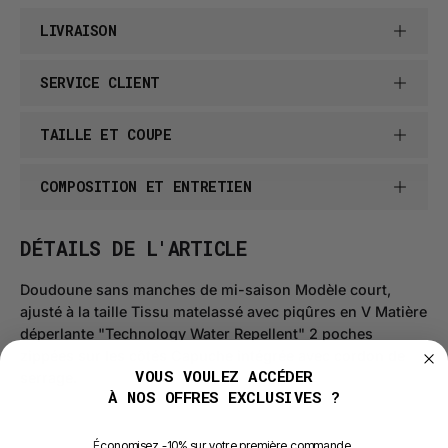
LIVRAISON
SERVICE CLIENT
TAILLE ET COUPE
COMPOSITION ET ENTRETIEN
DÉTAILS DE L'ARTICLE
Doudoune sans manches de mi-saison Modèle court,
ajusté à la taille Tissu matelassé avec piqûres en V Matière
déperlante "Technology Water Repellent" 2 poches
zippées sur les côtés Capuche intégrée avec cordon de
VOUS VOULEZ ACCÉDER
serrage.
À NOS OFFRES EXCLUSIVES ?
É
conomisez -10% sur votre première commande.