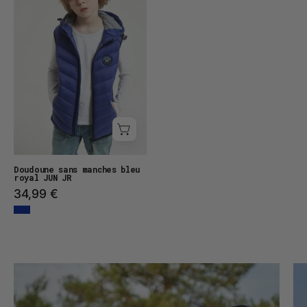
manches
bleu
royal
JUN
JR
Doudoune sans manches bleu
royal JUN JR
34,99 €