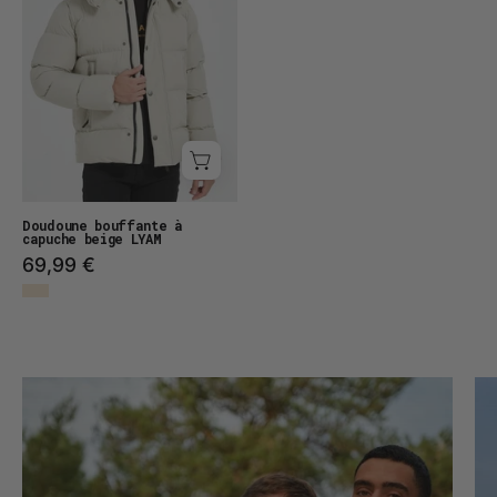
LYAM
Doudoune bouffante à
capuche beige LYAM
69,99 €