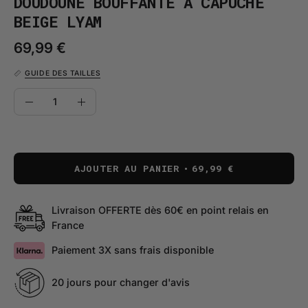
DOUDOUNE BOUFFANTE À CAPUCHE
BEIGE LYAM
69,99 €
GUIDE DES TAILLES
QUANTITÉ
Quantité
Diminuer
Augmenter
la
la
quantité
quantité
AJOUTER AU PANIER
69,99 €
Livraison OFFERTE dès 60€ en point relais en
France
Paiement 3X sans frais disponible
20 jours pour changer d'avis