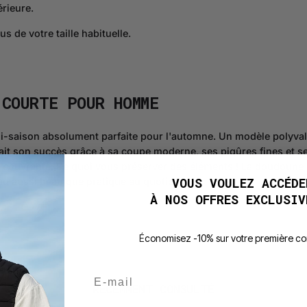
érieure.
us de votre taille habituelle.
 COURTE POUR HOMME
ison absolument parfaite pour l'automne. Un modèle polyvalent 
fait son succès grâce à sa coupe moderne, ses piqûres fines et se
 couvrante. De quoi vous préserver des éléments ! La doudoune 
VOUS VOULEZ ACCÉDE
u aussi beau que pratique au quotidien.
À NOS OFFRES EXCLUSIV
É
conomisez -10% sur votre première 
E-mail
RÉCEMMENT CONSULTÉ