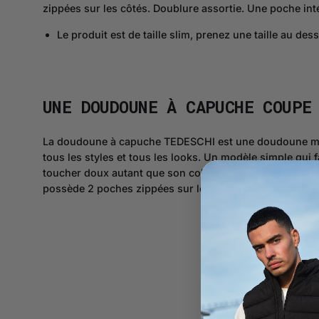
zippées sur les côtés. Doublure assortie. Une poche int
Le produit est de taille slim, prenez une taille au dess
UNE DOUDOUNE À CAPUCHE COUPE
La doudoune à capuche TEDESCHI est une doudoune mi-sa
tous les styles et tous les looks. Un modèle simple qui 
toucher doux autant que son col montant et sa capuche
possède 2 poches zippées sur les côtés pour un mantea