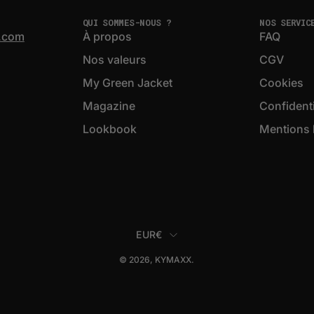
QUI SOMMES-NOUS ?
NOS SERVIC
.com
À propos
FAQ
Nos valeurs
CGV
My Green Jacket
Cookies
Magazine
Confidenti
Lookbook
Mentions 
PAYS
EUR€
© 2026,
KYMAXX
.