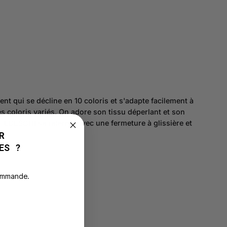
qui se décline en 10 coloris et s'adapte facilement à
s coloris variés. On adore son tissu déperlant et son
TEDESCHI se referme avec une fermeture à glissière et
R
ES ?
commande.