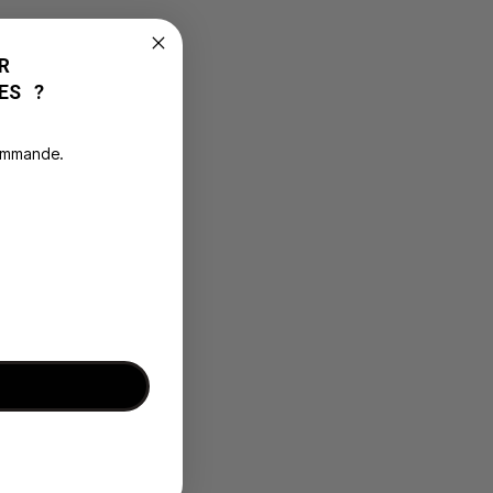
R
ES ?
commande.