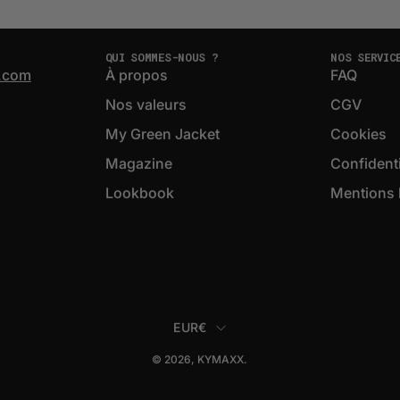
QUI SOMMES-NOUS ?
NOS SERVIC
.com
À propos
FAQ
Nos valeurs
CGV
My Green Jacket
Cookies
Magazine
Confidenti
Lookbook
Mentions 
PAYS
EUR€
© 2026,
KYMAXX
.