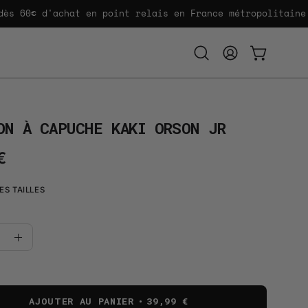
 60€ d'achat en point relais en France métropolitaine.
Ouvrir
MON
OUVRIR LE
la
COMPTE
barre
de
recherche
ON À CAPUCHE KAKI ORSON JR
€
ES TAILLES
uer
Augmenter
la
té
quantité
AJOUTER AU PANIER
39,99 €